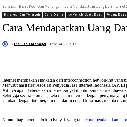
Beranda
Bisnis Kecil Dan Menengah
Cara Mendapatkan Uang Dari Internet
Bisnis Kecil Dan Menengah
Bisnis Online
Ide Memulai Suatu Bisnis
Peluang Bisnis
Cara Mendapatkan Uang Dar
By
Ide Bisnis Manager
Februari 26, 2017
Bagikan
Internet merupakan singkatan dari interconnection networking yang 
Menurut hasil riset Asosiasi Penyedia Jasa Internet Indonesia (APJII) 
Artinya apa? Keberadaan internet sangat dibutuhkan dan membawa ke
Sehingga secara otomatis, keberadaan internet dengan penguna yang 
lakukan dengan internet, dimulai dari mencari informasi, memberikan 
Namun bagi pemula, belum banyak yang tahu
cara mendapatkan uang 