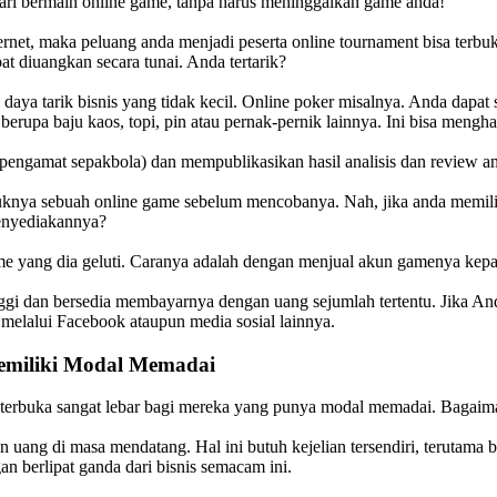
dari bermain online game, tanpa harus meninggalkan game anda!
ernet, maka peluang anda menjadi peserta online tournament bisa terbu
 diuangkan secara tunai. Anda tertarik?
ya tarik bisnis yang tidak kecil. Online poker misalnya. Anda dapat
erupa baju kaos, topi, pin atau pernak-pernik lainnya. Ini bisa mengha
engamat sepakbola) dan mempublikasikan hasil analisis dan review and
ruknya sebuah online game sebelum mencobanya. Nah, jika anda memilik
menyediakannya?
e yang dia geluti. Caranya adalah dengan menjual akun gamenya kepada
ggi dan bersedia membayarnya dengan uang sejumlah tertentu. Jika 
 melalui Facebook ataupun media sosial lainnya.
emiliki Modal Memadai
et terbuka sangat lebar bagi mereka yang punya modal memadai. Bagai
n uang di masa mendatang. Hal ini butuh kejelian tersendiri, terutam
n berlipat ganda dari bisnis semacam ini.