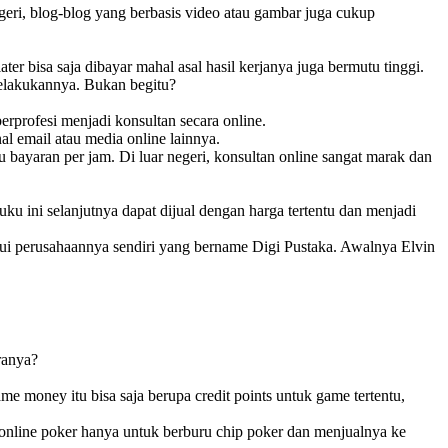
geri, blog-blog yang berbasis video atau gambar juga cukup
r bisa saja dibayar mahal asal hasil kerjanya juga bermutu tinggi.
melakukannya. Bukan begitu?
berprofesi menjadi konsultan secara online.
onal email atau media online lainnya.
u bayaran per jam. Di luar negeri, konsultan online sangat marak dan
u ini selanjutnya dapat dijual dengan harga tertentu dan menjadi
lui perusahaannya sendiri yang bername Digi Pustaka. Awalnya Elvin
ranya?
money itu bisa saja berupa credit points untuk game tertentu,
 online poker hanya untuk berburu chip poker dan menjualnya ke