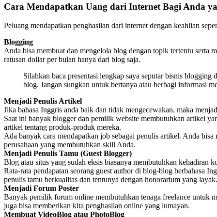
Cara Mendapatkan Uang dari Internet Bagi Anda y
Peluang mendapatkan penghasilan dari internet dengan keahlian seperti
Blogging
Anda bisa membuat dan mengelola blog dengan topik tertentu serta m
ratusan dollar per bulan hanya dari blog saja.
Silahkan baca presentasi lengkap saya seputar bisnis blogging
blog. Jangan sungkan untuk bertanya atau berbagi informasi m
Menjadi Penulis Artikel
Jika bahasa Inggris anda baik dan tidak mengecewakan, maka menjadi
Saat ini banyak blogger dan pemilik website membutuhkan artikel yan
artikel tentang produk-produk mereka.
Ada banyak cara mendapatkan job sebagai penulis artikel. Anda bis
perusahaan yang membutuhkan skill Anda.
Menjadi Penulis Tamu (Guest Blogger)
Blog atau situs yang sudah eksis biasanya membutuhkan kehadiran kontr
Rata-rata pendapatan seorang guest author di blog-blog berbahasa Ing
penulis tamu berkualitas dan tentunya dengan honorarium yang layak
Menjadi Forum Poster
Banyak pemilik forum online membutuhkan tenaga freelance untuk me
juga bisa memberikan kita penghasilan online yang lumayan.
Membuat VideoBlog atau PhotoBlog