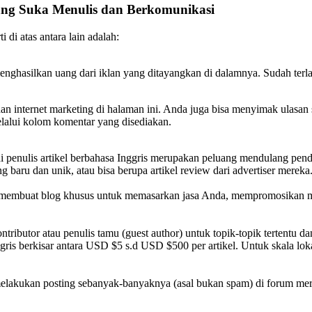
ang Suka Menulis dan Berkomunikasi
 di atas antara lain adalah:
enghasilkan uang dari iklan yang ditayangkan di dalamnya. Sudah terl
 dan internet marketing di halaman ini. Anda juga bisa menyimak ulasa
elalui kolom komentar yang disediakan.
 penulis artikel berbahasa Inggris merupakan peluang mendulang penda
g baru dan unik, atau bisa berupa artikel review dari advertiser mer
a membuat blog khusus untuk memasarkan jasa Anda, mempromosikan me
ibutor atau penulis tamu (guest author) untuk topik-topik tertentu dan
gris berkisar antara USD $5 s.d USD $500 per artikel. Untuk skala lok
.
lakukan posting sebanyak-banyaknya (asal bukan spam) di forum merek