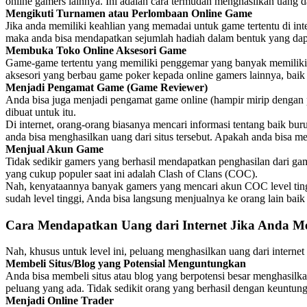
online gamers lainnya. Ini adalah cara termudah menghasilkan uang 
Mengikuti Turnamen atau Perlombaan Online Game
Jika anda memiliki keahlian yang memadai untuk game tertentu di int
maka anda bisa mendapatkan sejumlah hadiah dalam bentuk yang dapat
Membuka Toko Online Aksesori Game
Game-game tertentu yang memiliki penggemar yang banyak memiliki da
aksesori yang berbau game poker kepada online gamers lainnya, baik b
Menjadi Pengamat Game (Game Reviewer)
Anda bisa juga menjadi pengamat game online (hampir mirip dengan p
dibuat untuk itu.
Di internet, orang-orang biasanya mencari informasi tentang baik bu
anda bisa menghasilkan uang dari situs tersebut. Apakah anda bisa 
Menjual Akun Game
Tidak sedikir gamers yang berhasil mendapatkan penghasilan dari gam
yang cukup populer saat ini adalah Clash of Clans (COC).
Nah, kenyataannya banyak gamers yang mencari akun COC level tin
sudah level tinggi, Anda bisa langsung menjualnya ke orang lain baik
Cara Mendapatkan Uang dari Internet Jika Anda M
Nah, khusus untuk level ini, peluang menghasilkan uang dari intern
Membeli Situs/Blog yang Potensial Menguntungkan
Anda bisa membeli situs atau blog yang berpotensi besar menghasilka
peluang yang ada. Tidak sedikit orang yang berhasil dengan keuntunga
Menjadi Online Trader