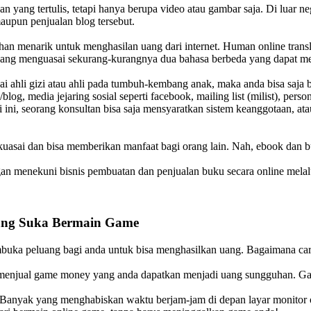
 yang tertulis, tetapi hanya berupa video atau gambar saja. Di luar ne
aupun penjualan blog tersebut.
n menarik untuk menghasilan uang dari internet. Human online translate
a yang menguasai sekurang-kurangnya dua bahasa berbeda yang dapat 
agai ahli gizi atau ahli pada tumbuh-kembang anak, maka anda bisa saja 
blog, media jejaring sosial seperti facebook, mailing list (milist), pers
 ini, seorang konsultan bisa saja mensyaratkan sistem keanggotaan, ata
asai dan bisa memberikan manfaat bagi orang lain. Nah, ebook dan buk
ngan menekuni bisnis pembuatan dan penjualan buku secara online mela
yang Suka Bermain Game
mbuka peluang bagi anda untuk bisa menghasilkan uang. Bagaimana ca
menjual game money yang anda dapatkan menjadi uang sungguhan. Game 
a. Banyak yang menghabiskan waktu berjam-jam di depan layar monitor