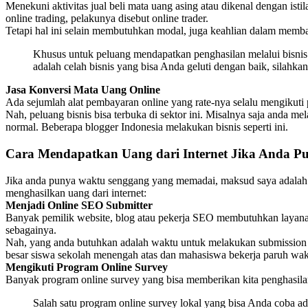
Menekuni aktivitas jual beli mata uang asing atau dikenal dengan isti
online trading, pelakunya disebut online trader.
Tetapi hal ini selain membutuhkan modal, juga keahlian dalam mem
Khusus untuk peluang mendapatkan penghasilan melalui bisnis 
adalah celah bisnis yang bisa Anda geluti dengan baik, silahkan
Jasa Konversi Mata Uang Online
Ada sejumlah alat pembayaran online yang rate-nya selalu mengikuti
Nah, peluang bisnis bisa terbuka di sektor ini. Misalnya saja anda 
normal. Beberapa blogger Indonesia melakukan bisnis seperti ini.
Cara Mendapatkan Uang dari Internet Jika Anda 
Jika anda punya waktu senggang yang memadai, maksud saya adalah ji
menghasilkan uang dari internet:
Menjadi Online SEO Submitter
Banyak pemilik website, blog atau pekerja SEO membutuhkan layanan 
sebagainya.
Nah, yang anda butuhkan adalah waktu untuk melakukan submission te
besar siswa sekolah menengah atas dan mahasiswa bekerja paruh waktu
Mengikuti Program Online Survey
Banyak program online survey yang bisa memberikan kita penghasilan
Salah satu program online survey lokal yang bisa Anda coba a