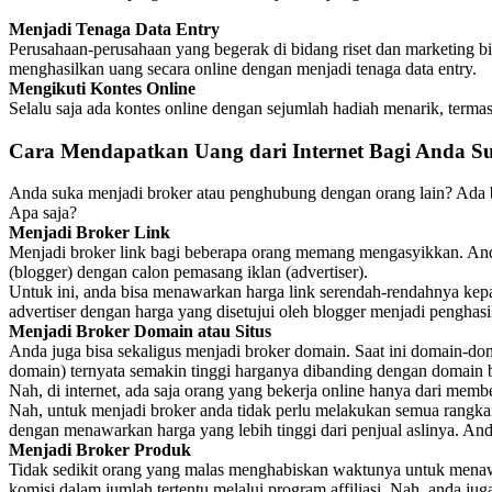
Menjadi Tenaga Data Entry
Perusahaan-perusahaan yang begerak di bidang riset dan marketin
menghasilkan uang secara online dengan menjadi tenaga data entry.
Mengikuti Kontes Online
Selalu saja ada kontes online dengan sejumlah hadiah menarik, termas
Cara Mendapatkan Uang dari Internet Bagi Anda S
Anda suka menjadi broker atau penghubung dengan orang lain? Ada beb
Apa saja?
Menjadi Broker Link
Menjadi broker link bagi beberapa orang memang mengasyikkan. Anda
(blogger) dengan calon pemasang iklan (advertiser).
Untuk ini, anda bisa menawarkan harga link serendah-rendahnya kepad
advertiser dengan harga yang disetujui oleh blogger menjadi penghas
Menjadi Broker Domain atau Situs
Anda juga bisa sekaligus menjadi broker domain. Saat ini domain-dom
domain) ternyata semakin tinggi harganya dibanding dengan domain b
Nah, di internet, ada saja orang yang bekerja online hanya dari mem
Nah, untuk menjadi broker anda tidak perlu melakukan semua rangkai
dengan menawarkan harga yang lebih tinggi dari penjual aslinya. An
Menjadi Broker Produk
Tidak sedikit orang yang malas menghabiskan waktunya untuk menawar
komisi dalam jumlah tertentu melalui program affiliasi. Nah, anda jug