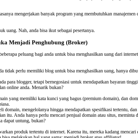
g biasanya mengerjakan banyak program yang membutuhkan manajemen 
uk uang. Nah, anda bisa ikut sebagai pesertanya.
uka Menjadi Penghubung (Broker)
erapa peluang bagi anda untuk bisa menghasilkan uang dari internet me
 tidak perlu memiliki blog untuk bisa menghasilkan uang, hanya dib
a para blogger, tetapi bernegosiasi untuk mendapatkan bayaran tinggi 
ilan online anda. Menarik bukan?
ain yang memiliki kata kunci yang bagus (premium domain), dan domain
iasa.
beli domain, mengelolanya hingga mendapatkan spesifikasi tertentu, da
an itu. Anda hanya perlu mencari penjual domain atau situs, meminta 
da dapat untung, bukan?
kan produk tertentu di internet. Karena itu, mereka kadang mencari o
a bisa melakukan hal yang sama: menjadi broker atau affiliator!