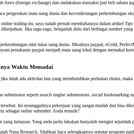
lah forex (foreign exchange) dan melakukan transaksi jual beli saham ju
baca pergerakan mata uang dunia dan kecenderungan perkembangan ek
online trading ini, saya sudah pernah membahasnya dalam artikel Tips
 dilanjutkan. Jika ragu-ragu, belajarlah dulu dari berbagai sumber yang
 perkembangan nilai tukar uang dunia. Misalnya paypal, eGold, Perfec
melayani penukaran paypal menjadi mata uang lokal dengan memakai kurs
Punya Waktu Memadai
ka tidak ada aktivitas lain yang membutuhkan perhatian ekstra, maka 
submission seperti search engine submissions, social bookmarking sub
rsebut. Ini sesungguhnya pekerjaan yang sangat mudah dan bisa dikerja
 sebagai online submitter. Anda tertarik?
 yang lumayan. Yang anda perlu lakukan hanyalah mengisi sejumlah pe
dalah Nusa Research. Silahkan baca selengkapnya seputar program paid