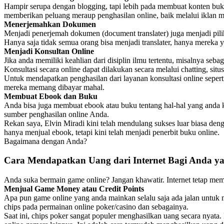
Hampir serupa dengan blogging, tapi lebih pada membuat konten bukan
memberikan peluang meraup penghasilan online, baik melalui iklan m
Menerjemahkan Dokumen
Menjadi penerjemah dokumen (document translater) juga menjadi piliha
Hanya saja tidak semua orang bisa menjadi translater, hanya merek
Menjadi Konsultan Online
Jika anda memiliki keahlian dari disiplin ilmu tertentu, misalnya seb
Konsultasi secara online dapat dilakukan secara melalui chatting, situs/
Untuk mendapatkan penghasilan dari layanan konsultasi online seperti
mereka memang dibayar mahal.
Membuat Ebook dan Buku
Anda bisa juga membuat ebook atau buku tentang hal-hal yang anda ku
sumber penghasilan online Anda.
Rekan saya, Elvin Miradi kini telah mendulang sukses luar biasa de
hanya menjual ebook, tetapi kini telah menjadi penerbit buku online.
Bagaimana dengan Anda?
Cara Mendapatkan Uang dari Internet Bagi Anda 
Anda suka bermain game online? Jangan khawatir. Internet tetap me
Menjual Game Money atau Credit Points
Apa pun game online yang anda mainkan selalu saja ada jalan untuk 
chips pada permainan online poker/casino dan sebagainya.
Saat ini, chips poker sangat populer menghasilkan uang secara nyat