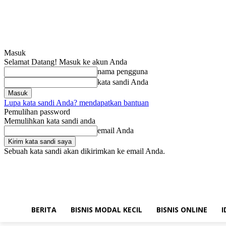
Masuk
Selamat Datang! Masuk ke akun Anda
nama pengguna
kata sandi Anda
Lupa kata sandi Anda? mendapatkan bantuan
Pemulihan password
Memulihkan kata sandi anda
email Anda
Sebuah kata sandi akan dikirimkan ke email Anda.
Sabtu, Agustus 8, 2026
Masuk / Bergabung
Hubungi kami!
BERITA
BISNIS MODAL KECIL
BISNIS ONLINE
I