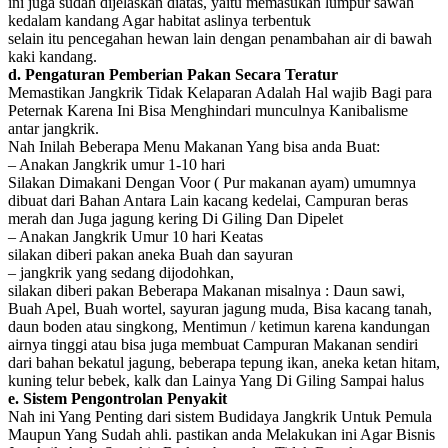
ini juga sudah dijelaskan diatas, yaitu memasukan lumpur sawah
kedalam kandang Agar habitat aslinya terbentuk
selain itu pencegahan hewan lain dengan penambahan air di bawah
kaki kandang.
d. Pengaturan Pemberian Pakan Secara Teratur
Memastikan Jangkrik Tidak Kelaparan Adalah Hal wajib Bagi para
Peternak Karena Ini Bisa Menghindari munculnya Kanibalisme
antar jangkrik.
Nah Inilah Beberapa Menu Makanan Yang bisa anda Buat:
– Anakan Jangkrik umur 1-10 hari
Silakan Dimakani Dengan Voor ( Pur makanan ayam) umumnya
dibuat dari Bahan Antara Lain kacang kedelai, Campuran beras
merah dan Juga jagung kering Di Giling Dan Dipelet
– Anakan Jangkrik Umur 10 hari Keatas
silakan diberi pakan aneka Buah dan sayuran
– jangkrik yang sedang dijodohkan,
silakan diberi pakan Beberapa Makanan misalnya : Daun sawi,
Buah Apel, Buah wortel, sayuran jagung muda, Bisa kacang tanah,
daun boden atau singkong, Mentimun / ketimun karena kandungan
airnya tinggi atau bisa juga membuat Campuran Makanan sendiri
dari bahan bekatul jagung, beberapa tepung ikan, aneka ketan hitam,
kuning telur bebek, kalk dan Lainya Yang Di Giling Sampai halus
e. Sistem Pengontrolan Penyakit
Nah ini Yang Penting dari sistem Budidaya Jangkrik Untuk Pemula
Maupun Yang Sudah ahli. pastikan anda Melakukan ini Agar Bisnis