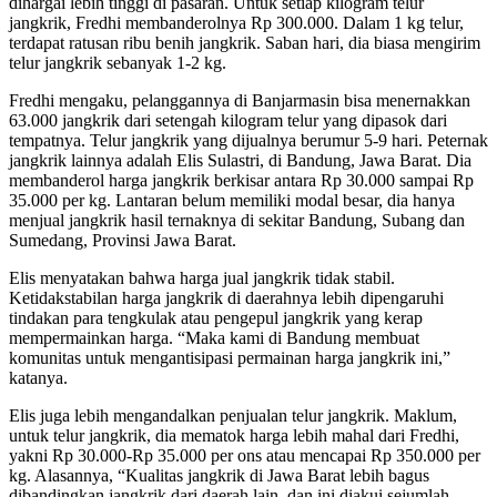
dihargai lebih tinggi di pasaran. Untuk setiap kilogram telur
jangkrik, Fredhi membanderolnya Rp 300.000. Dalam 1 kg telur,
terdapat ratusan ribu benih jangkrik. Saban hari, dia biasa mengirim
telur jangkrik sebanyak 1-2 kg.
Fredhi mengaku, pelanggannya di Banjarmasin bisa menernakkan
63.000 jangkrik dari setengah kilogram telur yang dipasok dari
tempatnya. Telur jangkrik yang dijualnya berumur 5-9 hari. Peternak
jangkrik lainnya adalah Elis Sulastri, di Bandung, Jawa Barat. Dia
membanderol harga jangkrik berkisar antara Rp 30.000 sampai Rp
35.000 per kg. Lantaran belum memiliki modal besar, dia hanya
menjual jangkrik hasil ternaknya di sekitar Bandung, Subang dan
Sumedang, Provinsi Jawa Barat.
Elis menyatakan bahwa harga jual jangkrik tidak stabil.
Ketidakstabilan harga jangkrik di daerahnya lebih dipengaruhi
tindakan para tengkulak atau pengepul jangkrik yang kerap
mempermainkan harga. “Maka kami di Bandung membuat
komunitas untuk mengantisipasi permainan harga jangkrik ini,”
katanya.
Elis juga lebih mengandalkan penjualan telur jangkrik. Maklum,
untuk telur jangkrik, dia mematok harga lebih mahal dari Fredhi,
yakni Rp 30.000-Rp 35.000 per ons atau mencapai Rp 350.000 per
kg. Alasannya, “Kualitas jangkrik di Jawa Barat lebih bagus
dibandingkan jangkrik dari daerah lain, dan ini diakui sejumlah