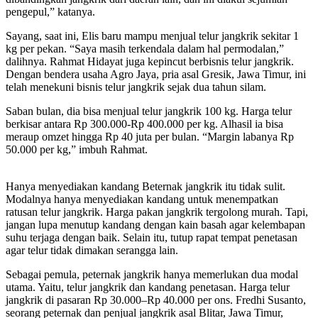
pengepul,” katanya.
Sayang, saat ini, Elis baru mampu menjual telur jangkrik sekitar 1
kg per pekan. “Saya masih terkendala dalam hal permodalan,”
dalihnya. Rahmat Hidayat juga kepincut berbisnis telur jangkrik.
Dengan bendera usaha Agro Jaya, pria asal Gresik, Jawa Timur, ini
telah menekuni bisnis telur jangkrik sejak dua tahun silam.
Saban bulan, dia bisa menjual telur jangkrik 100 kg. Harga telur
berkisar antara Rp 300.000-Rp 400.000 per kg. Alhasil ia bisa
meraup omzet hingga Rp 40 juta per bulan. “Margin labanya Rp
50.000 per kg,” imbuh Rahmat.
Hanya menyediakan kandang Beternak jangkrik itu tidak sulit.
Modalnya hanya menyediakan kandang untuk menempatkan
ratusan telur jangkrik. Harga pakan jangkrik tergolong murah. Tapi,
jangan lupa menutup kandang dengan kain basah agar kelembapan
suhu terjaga dengan baik. Selain itu, tutup rapat tempat penetasan
agar telur tidak dimakan serangga lain.
Sebagai pemula, peternak jangkrik hanya memerlukan dua modal
utama. Yaitu, telur jangkrik dan kandang penetasan. Harga telur
jangkrik di pasaran Rp 30.000–Rp 40.000 per ons. Fredhi Susanto,
seorang peternak dan penjual jangkrik asal Blitar, Jawa Timur,