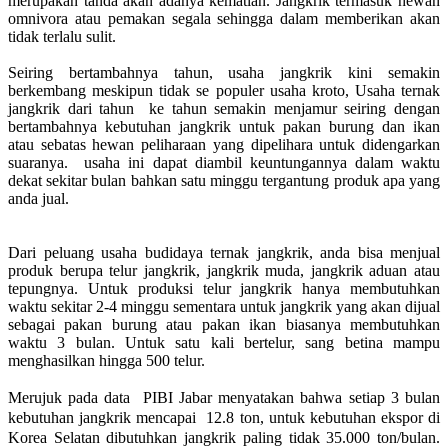
merupakan tanda akan adanya kematian. Jangkrik termasuk hewan
omnivora atau pemakan segala sehingga dalam memberikan akan
tidak terlalu sulit.
Seiring bertambahnya tahun, usaha jangkrik kini semakin
berkembang meskipun tidak se populer usaha kroto, Usaha ternak
jangkrik dari tahun ke tahun semakin menjamur seiring dengan
bertambahnya kebutuhan jangkrik untuk pakan burung dan ikan
atau sebatas hewan peliharaan yang dipelihara untuk didengarkan
suaranya. usaha ini dapat diambil keuntungannya dalam waktu
dekat sekitar bulan bahkan satu minggu tergantung produk apa yang
anda jual.
Dari peluang usaha budidaya ternak jangkrik, anda bisa menjual
produk berupa telur jangkrik, jangkrik muda, jangkrik aduan atau
tepungnya. Untuk produksi telur jangkrik hanya membutuhkan
waktu sekitar 2-4 minggu sementara untuk jangkrik yang akan dijual
sebagai pakan burung atau pakan ikan biasanya membutuhkan
waktu 3 bulan. Untuk satu kali bertelur, sang betina mampu
menghasilkan hingga 500 telur.
Merujuk pada data PIBI Jabar menyatakan bahwa setiap 3 bulan
kebutuhan jangkrik mencapai 12.8 ton, untuk kebutuhan ekspor di
Korea Selatan dibutuhkan jangkrik paling tidak 35.000 ton/bulan.