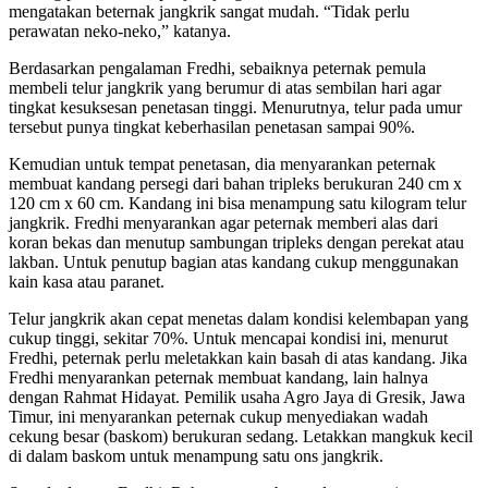
mengatakan beternak jangkrik sangat mudah. “Tidak perlu
perawatan neko-neko,” katanya.
Berdasarkan pengalaman Fredhi, sebaiknya peternak pemula
membeli telur jangkrik yang berumur di atas sembilan hari agar
tingkat kesuksesan penetasan tinggi. Menurutnya, telur pada umur
tersebut punya tingkat keberhasilan penetasan sampai 90%.
Kemudian untuk tempat penetasan, dia menyarankan peternak
membuat kandang persegi dari bahan tripleks berukuran 240 cm x
120 cm x 60 cm. Kandang ini bisa menampung satu kilogram telur
jangkrik. Fredhi menyarankan agar peternak memberi alas dari
koran bekas dan menutup sambungan tripleks dengan perekat atau
lakban. Untuk penutup bagian atas kandang cukup menggunakan
kain kasa atau paranet.
Telur jangkrik akan cepat menetas dalam kondisi kelembapan yang
cukup tinggi, sekitar 70%. Untuk mencapai kondisi ini, menurut
Fredhi, peternak perlu meletakkan kain basah di atas kandang. Jika
Fredhi menyarankan peternak membuat kandang, lain halnya
dengan Rahmat Hidayat. Pemilik usaha Agro Jaya di Gresik, Jawa
Timur, ini menyarankan peternak cukup menyediakan wadah
cekung besar (baskom) berukuran sedang. Letakkan mangkuk kecil
di dalam baskom untuk menampung satu ons jangkrik.