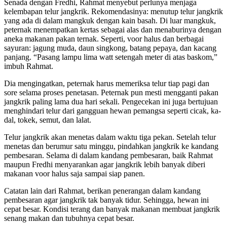
Senada dengan Fredhi, Rahmat menyebut perlunya menjaga
kelembapan telur jangkrik. Rekomendasinya: menutup telur jangkrik
yang ada di dalam mangkuk dengan kain basah. Di luar mangkuk,
peternak menempatkan kertas sebagai alas dan menaburinya dengan
aneka makanan pakan ternak. Seperti, voor halus dan berbagai
sayuran: jagung muda, daun singkong, batang pepaya, dan kacang
panjang. “Pasang lampu lima watt setengah meter di atas baskom,”
imbuh Rahmat.
Dia mengingatkan, peternak harus memeriksa telur tiap pagi dan
sore selama proses penetasan. Peternak pun mesti mengganti pakan
jangkrik paling lama dua hari sekali. Pengecekan ini juga bertujuan
menghindari telur dari gangguan hewan pemangsa seperti cicak, ka-
dal, tokek, semut, dan lalat.
Telur jangkrik akan menetas dalam waktu tiga pekan. Setelah telur
menetas dan berumur satu minggu, pindahkan jangkrik ke kandang
pembesaran. Selama di dalam kandang pembesaran, baik Rahmat
maupun Fredhi menyarankan agar jangkrik lebih banyak diberi
makanan voor halus saja sampai siap panen.
Catatan lain dari Rahmat, berikan penerangan dalam kandang
pembesaran agar jangkrik tak banyak tidur. Sehingga, hewan ini
cepat besar. Kondisi terang dan banyak makanan membuat jangkrik
senang makan dan tubuhnya cepat besar.