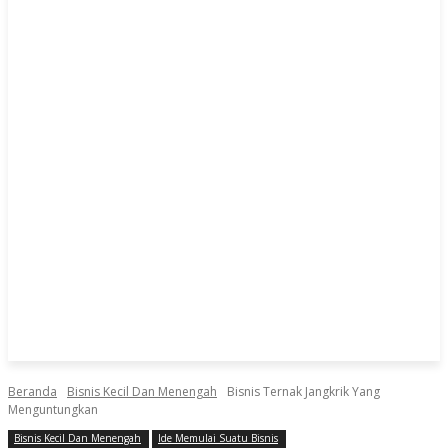
Beranda
Bisnis Kecil Dan Menengah
Bisnis Ternak Jangkrik Yang
Menguntungkan
Bisnis Kecil Dan Menengah
Ide Memulai Suatu Bisnis