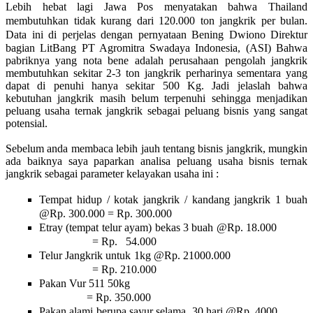
Lebih hebat lagi Jawa Pos menyatakan bahwa Thailand
membutuhkan tidak kurang dari 120.000 ton jangkrik per bulan.
Data ini di perjelas dengan pernyataan
Bening Dwiono
Direktur
bagian LitBang PT Agromitra Swadaya Indonesia, (ASI) Bahwa
pabriknya yang nota bene adalah perusahaan pengolah jangkrik
membutuhkan sekitar 2-3 ton jangkrik perharinya sementara yang
dapat di penuhi hanya sekitar 500 Kg. Jadi jelaslah bahwa
kebutuhan jangkrik masih belum terpenuhi sehingga menjadikan
peluang usaha ternak jangkrik sebagai peluang bisnis yang sangat
potensial.
Sebelum anda membaca lebih jauh tentang bisnis jangkrik, mungkin
ada baiknya saya paparkan analisa peluang usaha bisnis ternak
jangkrik sebagai parameter kelayakan usaha ini :
Tempat hidup / kotak jangkrik / kandang jangkrik 1 buah
@Rp. 300.000 = Rp. 300.000
Etray (tempat telur ayam) bekas 3 buah @Rp. 18.000
= Rp. 54.000
Telur Jangkrik untuk 1kg @Rp. 21000.000
= Rp. 210.000
Pakan Vur 511 50kg
= Rp. 350.000
Pakan alami berupa sayur selama 30 hari @Rp. 4000