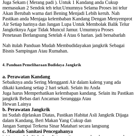
Juga Sekam ( Merang padi ). Untuk 1 Kandang anda Cukup
memasukan 2 Sendok teh telur.Umumnya Selama Proses ini telur
Akan Berubah warna dari Bening Menjadi Lebih keruh. Nah
Pastikan anda Menjaga kelembaban Kandang Dengan Menyemprot
Air Setiap harinya dan Jangan Lupa Untuk Membolak Balik Telur
Jangkriknya Agar Tidak Muncul Jamur. Umumnya Proses
Penetasan Berlangsung Setelah 4 Atau 6 harian. jadi bersabarlah
Nah itulah Panduan Mudah Membudidayakan jangkrik Sebagai
Bisnis Sampingan Atau Rumahan.
4. Panduan Pemeliharaan Budidaya Jangkrik
a. Perawatan Kandang
Sebaiknya anda Sering Mengganti Air dalam kaleng yang ada
dikaki kandang setiap 2 hari sekali. Selain itu Anda
Juga harus Memperhatikan kelembapan kandang. Selain itu Pastikan
jangkrik Bebas dari Ancaman Seranggga Atau
Hewan Lainya
b. Perawatan Jangkrik
ini Sudah dijelaskan Diatas, Pastikan Habitat Asli Jangkrik Dijaga
dalam Kandang, Beri Makan Yang Cukup dan
Jangan Sampai Terkena Sinar Matahari secara langsung
c. Masalah Sanitasi Pencegahanya