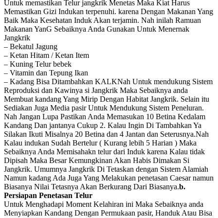
Untuk memastikan Telur jangkrik Menetas Maka Kiat Harus
Memastikan Gizi Indukan terpenuhi. karena Dengan Makanan Yang
Baik Maka Kesehatan Induk Akan terjamin. Nah inilah Ramuan
Makanan YanG Sebaiknya Anda Gunakan Untuk Menernak
Jangkrik
– Bekatul Jagung
– Ketan Hitam / Ketan Item
– Kuning Telur bebek
– Vitamin dan Tepung Ikan
– Kadang Bisa Ditambahkan KALKNah Untuk mendukung Sistem
Reproduksi dan Kawinya si Jangkrik Maka Sebaiknya anda
Membuat kandang Yang Mirip Dengan Habitat Jangkrik. Selain itu
Sediakan Juga Media pasir Untuk Mendukung Sistem Peneluran.
Nah Jangan Lupa Pastikan Anda Memasukan 10 Betina Kedalam
Kandang Dan jantanya Cukup 2. Kalau Ingin Di Tambahkan Ya
Silakan Ikuti Misalnya 20 Betina dan 4 Jantan dan Seterusnya.Nah
Kalau indukan Sudah Bertelur ( Kurang lebih 5 Harian ) Maka
Sebaiknya Anda Memisahakn telur dari Induk karena Kalau tidak
Dipisah Maka Besar Kemungkinan Akan Habis Dimakan Si
Jangkrik. Umumnya Jangkrik Di Tetaskan dengan Sistem Alamiah
Namun kadang Ada Juga Yang Melakukan penetasan Caesar namun
Biasanya Nilai Tetasnya Akan Berkurang Dari Biasanya.
b.
Persiapan Penetasan Telur
Untuk Menghadapi Moment Kelahiran ini Maka Sebaiknya anda
Menyiapkan Kandang Dengan Permukaan pasir, Handuk Atau Bisa