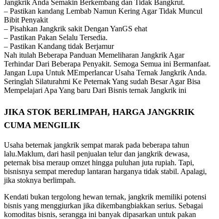
Jangkrik Anda Semakin Berkembang dan Tidak Bangkrut.
– Pastikan kandang Lembab Namun Kering Agar Tidak Muncul
Bibit Penyakit
– Pisahkan Jangkrik sakit Dengan YanGS ehat
– Pastikan Pakan Selalu Tersedia.
– Pastikan Kandang tidak Berjamur
Nah itulah Beberapa Panduan Memeliharan Jangkrik Agar
Terhindar Dari Beberapa Penyakit. Semoga Semua ini Bermanfaat.
Jangan Lupa Untuk MEmperlancar Usaha Ternak Jangkrik Anda.
Seringlah Silaturahmi Ke Peternak Yang sudah Besar Agar Bisa
Mempelajari Apa Yang baru Dari Bisnis ternak Jangkrik ini
JIKA STOK BERLIMPAH, HARGA JANGKRIK
CUMA MENGILIK
Usaha beternak jangkrik sempat marak pada beberapa tahun
lalu.Maklum, dari hasil penjualan telur dan jangkrik dewasa,
peternak bisa meraup omzet hingga puluhan juta rupiah. Tapi,
bisnisnya sempat meredup lantaran harganya tidak stabil. Apalagi,
jika stoknya berlimpah.
Kendati bukan tergolong hewan ternak, jangkrik memiliki potensi
bisnis yang menggiurkan jika dikembangbiakkan serius. Sebagai
komoditas bisnis, serangga ini banyak dipasarkan untuk pakan