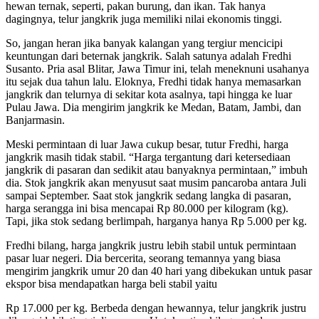
hewan ternak, seperti, pakan burung, dan ikan. Tak hanya
dagingnya, telur jangkrik juga memiliki nilai ekonomis tinggi.
So, jangan heran jika banyak kalangan yang tergiur mencicipi
keuntungan dari beternak jangkrik. Salah satunya adalah Fredhi
Susanto. Pria asal Blitar, Jawa Timur ini, telah meneknuni usahanya
itu sejak dua tahun lalu. Eloknya, Fredhi tidak hanya memasarkan
jangkrik dan telurnya di sekitar kota asalnya, tapi hingga ke luar
Pulau Jawa. Dia mengirim jangkrik ke Medan, Batam, Jambi, dan
Banjarmasin.
Meski permintaan di luar Jawa cukup besar, tutur Fredhi, harga
jangkrik masih tidak stabil. “Harga tergantung dari ketersediaan
jangkrik di pasaran dan sedikit atau banyaknya permintaan,” imbuh
dia. Stok jangkrik akan menyusut saat musim pancaroba antara Juli
sampai September. Saat stok jangkrik sedang langka di pasaran,
harga serangga ini bisa mencapai Rp 80.000 per kilogram (kg).
Tapi, jika stok sedang berlimpah, harganya hanya Rp 5.000 per kg.
Fredhi bilang, harga jangkrik justru lebih stabil untuk permintaan
pasar luar negeri. Dia bercerita, seorang temannya yang biasa
mengirim jangkrik umur 20 dan 40 hari yang dibekukan untuk pasar
ekspor bisa mendapatkan harga beli stabil yaitu
Rp 17.000 per kg. Berbeda dengan hewannya, telur jangkrik justru