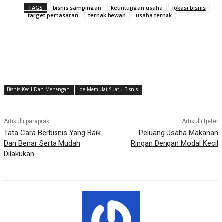
TAGS
bisnis sampingan
keuntungan usaha
lokasi bisnis
target pemasaran
ternak hewan
usaha ternak
Bisnis Kecil Dan Menengah
Ide Memulai Suatu Bisnis
Artikulli paraprak
Artikulli tjetër
Tata Cara Berbisnis Yang Baik
Peluang Usaha Makanan
Dan Benar Serta Mudah
Ringan Dengan Modal Kecil
Dilakukan