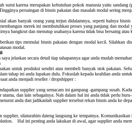
ernah surut karena merupakan kebutuhan pokok manusia yaitu sandang (
. Tingginya persaingan di bisnis pakaian dan masalah modal sering men
l akan banyak orang yang terjun didalamnya, seperti halnya bisnis
embangun merek ini membutuhkan proses yang panjang dan modal yan
ya bangkrut dan menutup usahanya karena tidak bisa bersaing atau ka
mberikan tips memulai bisnis pakaian dengan modal kecil. Silahkan di
atasan modal.
il
an saya jelaskan secara detail tiap tahapannya agar anda mudah memah
n
ksakan untuk produksi sendiri atau membeli banyak stok pakaian. Seba
alam tahap ini anda lupakan dulu. Fokuslah kepada keahlian anda unt
aat anda menjadi reseller / dropshipper :
Mendapatkan supplier yang semacam ini gampang -gampang susah. Kadan
r utama, dan lain sebagainya. Nah dalam hal ini anda tidak perlu bur
nurut anda dan jadikanlah supplier tersebut rekan bisnis anda ke depa
n supplier, silaturahim dateng langsung ke tempatnya. Komunikasikan k
lution. Hal ini penting anda lakukan di awal, agar supplier anda m