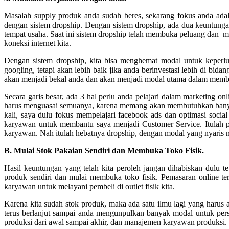
Masalah supply produk anda sudah beres, sekarang fokus anda adal
dengan sistem dropship. Dengan sistem dropship, ada dua keuntunga
tempat usaha. Saat ini sistem dropship telah membuka peluang dan m
koneksi internet kita.
Dengan sistem dropship, kita bisa menghemat modal untuk keperlua
googling, tetapi akan lebih baik jika anda berinvestasi lebih di bida
akan menjadi bekal anda dan akan menjadi modal utama dalam memba
Secara garis besar, ada 3 hal perlu anda pelajari dalam marketing on
harus menguasai semuanya, karena memang akan membutuhkan banyak 
kali, saya dulu fokus mempelajari facebook ads dan optimasi socia
karyawan untuk membantu saya menjadi Customer Service. Itulah pen
karyawan. Nah itulah hebatnya dropship, dengan modal yang nyaris no
B. Mulai Stok Pakaian Sendiri dan Membuka Toko Fisik.
Hasil keuntungan yang telah kita peroleh jangan dihabiskan dulu 
produk sendiri dan mulai membuka toko fisik. Pemasaran online te
karyawan untuk melayani pembeli di outlet fisik kita.
Karena kita sudah stok produk, maka ada satu ilmu lagi yang harus 
terus berlanjut sampai anda mengunpulkan banyak modal untuk persi
produksi dari awal sampai akhir, dan manajemen karyawan produksi.