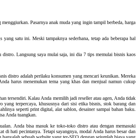
g menggiurkan. Pasarnya anak muda yang ingin tampil berbeda, harga
is yang satu ini. Meski tampaknya sederhana, tetap ada beberapa hal
stro. Langsung saya mulai saja, ini dia 7 tips memulai bisnis kaos
isnis distro adalah perilaku konsumen yang mencari keunikan. Mereka
ni, Anda harus menemukan tema yang khas dan menjual namun cukup
han tersendiri. Kalau Anda memilih jadi reseller atau agen, Anda tidak
yang terpercaya, khususnya dari sisi etika bisnis, stok barang dan
linya seperti print digital, alat sablon, desainer sampai bahan baku.
bisa Anda tuangkan.
njualan. Anda bisa masuk ke toko-toko distro atau dengan memasuki
 di hati pecintanya. Tetapi sayangnya, modal Anda harus besar dan
n hanyalah sebuah website yang ter-SEO dengan sejumlah biaya yang