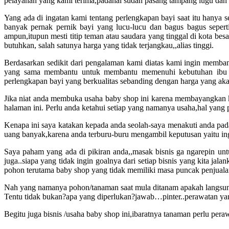
pelayanan yang kami terima,padahal sudah pasang tampang lugu dan 
Yang ada di ingatan kami tentang perlengkapan bayi saat itu hanya sek
banyak pernak pernik bayi yang lucu-lucu dan bagus bagus sepert
ampun,itupun mesti titip teman atau saudara yang tinggal di kota besar
butuhkan, salah satunya harga yang tidak terjangkau,,alias tinggi.
Berdasarkan sedikit dari pengalaman kami diatas kami ingin memba
yang sama membantu untuk membantu memenuhi kebutuhan ibu y
perlengkapan bayi yang berkualitas sebanding dengan harga yang aka
Jika niat anda membuka usaha baby shop ini karena membayangkan
halaman ini. Perlu anda ketahui setiap yang namanya usaha,hal yang p
Kenapa ini saya katakan kepada anda seolah-saya menakuti anda pada
uang banyak,karena anda terburu-buru mengambil keputusan yaitu ingi
Saya paham yang ada di pikiran anda,,masak bisnis ga ngarepin unt
juga..siapa yang tidak ingin goalnya dari setiap bisnis yang kita jal
pohon terutama baby shop yang tidak memiliki masa puncak penjualan 
Nah yang namanya pohon/tanaman saat mula ditanam apakah langsu
Tentu tidak bukan?apa yang diperlukan?jawab…pinter..perawatan ya
Begitu juga bisnis /usaha baby shop ini,ibaratnya tanaman perlu pe