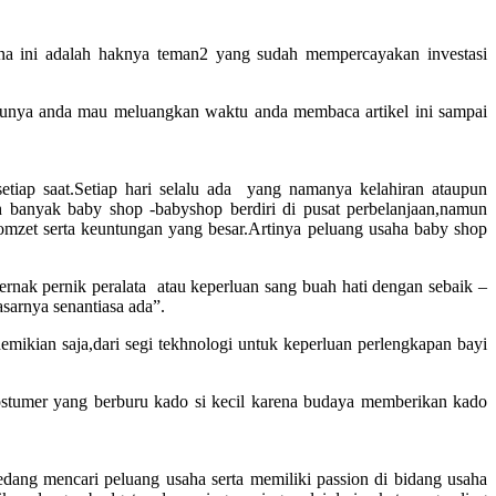
rena ini adalah haknya teman2 yang sudah mempercayakan investasi
 satunya anda mau meluangkan waktu anda membaca artikel ini sampai
setiap saat.Setiap hari selalu ada yang namanya kelahiran ataupun
h banyak baby shop -babyshop berdiri di pusat perbelanjaan,namun
n omzet serta keuntungan yang besar.Artinya peluang usaha baby shop
rnak pernik peralata atau keperluan sang buah hati dengan sebaik –
sarnya senantiasa ada”.
mikian saja,dari segi tekhnologi untuk keperluan perlengkapan bayi
ostumer yang berburu kado si kecil karena budaya memberikan kado
ang mencari peluang usaha serta memiliki passion di bidang usaha