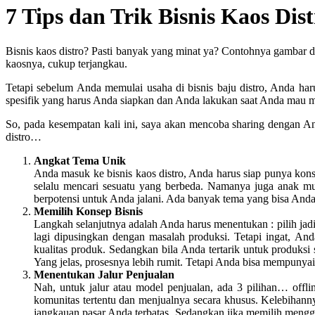
7 Tips dan Trik Bisnis Kaos Dist
Bisnis kaos distro? Pasti banyak yang minat ya? Contohnya gambar 
kaosnya, cukup terjangkau.
Tetapi sebelum Anda memulai usaha di bisnis baju distro, Anda haru
spesifik yang harus Anda siapkan dan Anda lakukan saat Anda mau mem
So, pada kesempatan kali ini, saya akan mencoba sharing dengan An
distro…
Angkat Tema Unik
Anda masuk ke bisnis kaos distro, Anda harus siap punya kons
selalu mencari sesuatu yang berbeda. Namanya juga anak mu
berpotensi untuk Anda jalani. Ada banyak tema yang bisa Anda pi
Memilih Konsep Bisnis
Langkah selanjutnya adalah Anda harus menentukan : pilih jadi 
lagi dipusingkan dengan masalah produksi. Tetapi ingat, And
kualitas produk. Sedangkan bila Anda tertarik untuk produksi s
Yang jelas, prosesnya lebih rumit. Tetapi Anda bisa mempunyai
Menentukan Jalur Penjualan
Nah, untuk jalur atau model penjualan, ada 3 pilihan… offl
komunitas tertentu dan menjualnya secara khusus. Kelebihann
jangkauan pasar Anda terbatas. Sedangkan jika memilih mengg