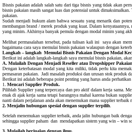
Bisnis pakaian adalah salah satu dari tiga bisnis yang tidak akan p
bisnis pakaian masih sangat luas dan potensial untuk dimaksimalkan
pakaian.
Sudah menjadi hukum alam bahwa sesuatu yang menarik dan potensia
membangun brand / merek produk yang kuat. Dalam kenyataannya, m
yang minim. Akhirnya banyak pemula dengan modal minim yang akhirn
Melihat permasalahan tersebut, pada tulisan kali ini saya akan me
bagaimana cara saya memulai bisnis pakaian walaupun dengan keterb
Langkah – langkah Memulai Bisnis Pakaian Dengan Modal Kec
Berikut ini adalah langkah-langkah saya memulai bisnis pakaian, ak
A. Mulailah Dengan Menjadi Reseller atau Dropshipper Pakaia
Dengan keterbatasan modal yang kita miliki, tidak perlu kita mema
pemasaran pakaian. Jadi masalah produksi dan urusan stok produk d
Berikut ini adalah beberapa point penting yang harus anda perhatikan s
1.
Mencari Supplier Produk.
Pilihlah Supplier yang terpercaya dan pro aktif dalam kerja sama. 
enak di ajak kerja sama tetapi barangnya mahal karena bukan supplie
nanti dalam perjalanan anda akan menemukan mana supplier terbaik me
2. Menjalin hubungan spesial dengan supplier terpilih
.
Setelah menemukan supplier terbaik, anda jalin hubungan baik denga
sehingga supplier paham dan mendapatkan sistem yang win – win so
3. Mulailah berjualan
dengan ilmu.