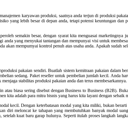
 manajemen karyawan produksi, saatnya anda terjun di produksi pakaia
iko yang lebih besar di depan anda, tetapi potensi keuntungan dan 
peroleh semakin besar, dengan syarat kita menguasai marketingnya 
i bagi anda yang menyukai tantangan dan mempunyai visi untuk membesa
nda akan mempumyai kontrol penuh atas usaha anda. Apakah sudah selesa
roduksi pakaian sendiri. Buatlah sistem kemitraan pakaian dalam bentuk
belian sedang. Paket reseller untuk pembelian jumlah kecil. Anda har
uk menjaga stabilitas produksi pakaian anda dan terus membesarkannya.
 lain atau biasa sering disebut dengan Business to Business (B2B). Bu
men kita adalah para mitra bisnis yang harus kita layani dengan sebaik
odal kecil. Dengan keterbatasan modal yang kita miliki, bukan berarti
kan diri meloncat ke tahapan yang membutuhkan banyak modal uang. 
lu, setelah kuat baru garap hulunya. Seperti itulah proses langkah lan