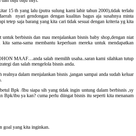
dan baju baju bayi.
tar 15 th yang lalu (putra sulung kami lahir tahun 2000),tidak terlalu
 daerah nyari gendongan dengan kualitas bagus aja susahnya minta
i tetep saja barang yang kita cari tidak sesuai dengan kriteria yg kita
 untuk berbisnis dan mau menjalankan bisnis baby shop,dengan niat
 kita sama-sama membantu keperluan mereka untuk mendapatkan
.MOHON MAAF…anda salah memilih usaha..saran kami silahkan tutup
rategi dan salah mengelola bisnis anda.
h realnya dalam menjalankan bisnis ,jangan sampai anda sudah keluar
.
tul Bpk /Ibu siapa sih yang tidak ingin untung dalam berbisnis ,sy
gan Bpk/ibu ya kan? cuma perlu diingat bisnis itu seperti kita menanam
 goal yang kita inginkan.