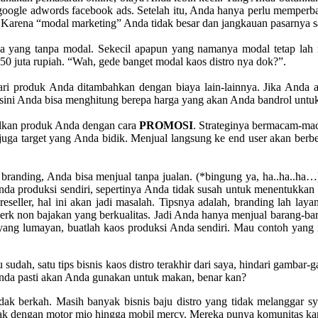
ogle adwords facebook ads. Setelah itu, Anda hanya perlu memperban
 Karena “modal marketing” Anda tidak besar dan jangkauan pasarnya sa
 yang tanpa modal. Sekecil apapun yang namanya modal tetap lah m
 50 juta rupiah. “Wah, gede banget modal kaos distro nya dok?”.
ari produk Anda ditambahkan dengan biaya lain-lainnya. Jika Anda a
sini Anda bisa menghitung berepa harga yang akan Anda bandrol untu
lkan produk Anda dengan cara
PROMOSI
. Strateginya bermacam-ma
uga target yang Anda bidik. Menjual langsung ke end user akan berbed
branding, Anda bisa menjual tanpa jualan. (*bingung ya, ha..ha..ha…) 
da produksi sendiri, sepertinya Anda tidak susah untuk menentukkan 
eseller, hal ini akan jadi masalah. Tipsnya adalah, branding lah 
merk non bajakan yang berkualitas. Jadi Anda hanya menjual barang
ng lumayan, buatlah kaos produksi Anda sendiri. Mau contoh yang m
u sudah, satu tips bisnis kaos distro terakhir dari saya, hindari ga
Anda pasti akan Anda gunakan untuk makan, benar kan?
k berkah. Masih banyak bisnis baju distro yang tidak melanggar sya
k dengan motor mio hingga mobil mercy. Mereka punya komunitas ka