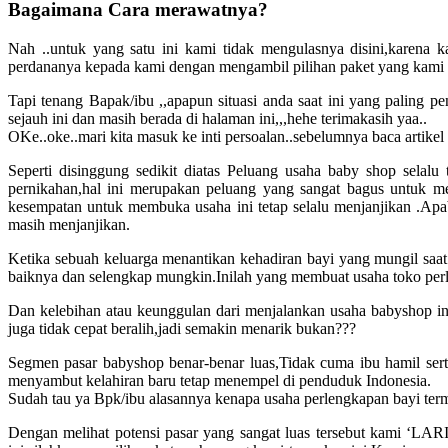
Bagaimana Cara merawatnya?
Nah ..untuk yang satu ini kami tidak mengulasnya disini,karena 
perdananya kepada kami dengan mengambil pilihan paket yang kami 
Tapi tenang Bapak/ibu ,,apapun situasi anda saat ini yang paling 
sejauh ini dan masih berada di halaman ini,,,hehe terimakasih yaa..
OKe..oke..mari kita masuk ke inti persoalan..sebelumnya baca artikel
Seperti disinggung sedikit diatas Peluang usaha baby shop selalu
pernikahan,hal ini merupakan peluang yang sangat bagus untuk me
kesempatan untuk membuka usaha ini tetap selalu menjanjikan .Apabi
masih menjanjikan.
Ketika sebuah keluarga menantikan kehadiran bayi yang mungil saat
baiknya dan selengkap mungkin.Inilah yang membuat usaha toko perl
Dan kelebihan atau keunggulan dari menjalankan usaha babyshop ini
juga tidak cepat beralih,jadi semakin menarik bukan???
Segmen pasar babyshop benar-benar luas,Tidak cuma ibu hamil ser
menyambut kelahiran baru tetap menempel di penduduk Indonesia.
Sudah tau ya Bpk/ibu alasannya kenapa usaha perlengkapan bayi term
Dengan melihat potensi pasar yang sangat luas tersebut kami ‘LA