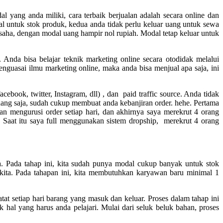
yang anda miliki, cara terbaik berjualan adalah secara online dan
l untuk stok produk, kedua anda tidak perlu keluar uang untuk sewa
saha, dengan modal uang hampir nol rupiah. Modal tetap keluar untuk
Anda bisa belajar teknik marketing online secara otodidak melalui
 menguasai ilmu marketing online, maka anda bisa menjual apa saja, ini
ebook, twitter, Instagram, dll) , dan paid traffic source. Anda tidak
ng saja, sudah cukup membuat anda kebanjiran order. hehe. Pertama
an mengurusi order setiap hari, dan akhirnya saya merekrut 4 orang
. Saat itu saya full menggunakan sistem dropship, merekrut 4 orang
a. Pada tahap ini, kita sudah punya modal cukup banyak untuk stok
 kita. Pada tahapan ini, kita membutuhkan karyawan baru minimal 1
at setiap hari barang yang masuk dan keluar. Proses dalam tahap ini
hal yang harus anda pelajari. Mulai dari seluk beluk bahan, proses