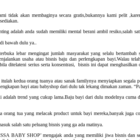
kami tidak akan membaginya secara gratis,bukannya kami pelit ,ka
sediakan.
penting adalah anda sudah memiliki mental berani ambil resiko,salah
 di bawah dulu ya..
 terbuka lebar mengingat jumlah masyarakat yang selalu bertambah 
njalankan usaha atau bisnis baju dan perlengkapan bayi.Walau tela
la ditelateni serius serta konsentrasi, bisnis ini dapat menghasilka
 itulah kedua orang tuanya atau sanak familynya menyiapkan segala pe
engkapan bayi atau babyshop dari dulu tak lekang dimakan zaman. “Pa
 adalah trend yang cukup lama.Baju bayi dari dulu modelnya cuma de
ta orang tua yang melacak product untuk bayi mereka,banyak juga c
asuk salah satu peluang bisnis yang ga ada matinya.
RISSA BABY SHOP’ mengajak anda yang memiliki jiwa bisnis dan sed