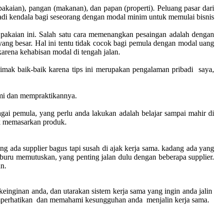
pakaian), pangan (makanan), dan papan (properti). Peluang pasar dari
jadi kendala bagi seseorang dengan modal minim untuk memulai bisnis
 pakaian ini. Salah satu cara memenangkan pesaingan adalah dengan
g besar. Hal ini tentu tidak cocok bagi pemula dengan modal uang
rena kehabisan modal di tengah jalan.
simak baik-baik karena tips ini merupakan pengalaman pribadi saya,
ami dan mempraktikannya.
gai pemula, yang perlu anda lakukan adalah belajar sampai mahir di
uk memasarkan produk.
g ada supplier bagus tapi susah di ajak kerja sama. kadang ada yang
u-buru memutuskan, yang penting jalan dulu dengan beberapa supplier.
n.
einginan anda, dan utarakan sistem kerja sama yang ingin anda jalin
emperhatikan dan memahami kesungguhan anda menjalin kerja sama.