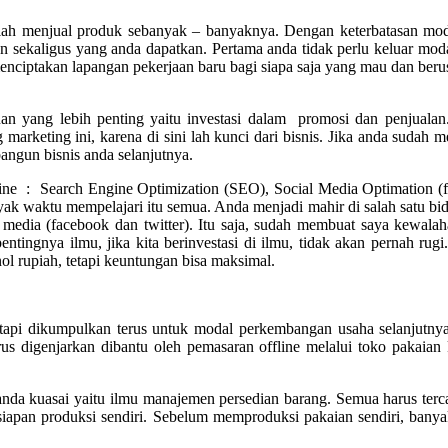
ah menjual produk sebanyak – banyaknya. Dengan keterbatasan modal 
n sekaligus yang anda dapatkan. Pertama anda tidak perlu keluar moda
enciptakan lapangan pekerjaan baru bagi siapa saja yang mau dan beru
n yang lebih penting yaitu investasi dalam promosi dan penjualan. 
ng marketing ini, karena di sini lah kunci dari bisnis. Jika anda sudah
ngun bisnis anda selanjutnya.
line : Search Engine Optimization (SEO), Social Media Optimation (fac
waktu mempelajari itu semua. Anda menjadi mahir di salah satu bida
l media (facebook dan twitter). Itu saja, sudah membuat saya kewalah
tingnya ilmu, jika kita berinvestasi di ilmu, tidak akan pernah rugi
l rupiah, tetapi keuntungan bisa maksimal.
tetapi dikumpulkan terus untuk modal perkembangan usaha selanjutny
rus digenjarkan dibantu oleh pemasaran offline melalui toko pakaian
anda kuasai yaitu ilmu manajemen persedian barang. Semua harus tercat
apan produksi sendiri. Sebelum memproduksi pakaian sendiri, banyak 