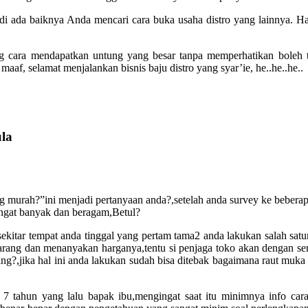
. Jadi ada baiknya Anda mencari cara buka usaha distro yang lainnya. 
ng cara mendapatkan untung yang besar tanpa memperhatikan boleh ti
aaf, selamat menjalankan bisnis baju distro yang syar’ie, he..he..he..
la
 murah?”ini menjadi pertanyaan anda?,setelah anda survey ke beberap
angat banyak dan beragam,Betul?
ekitar tempat anda tinggal yang pertam tama2 anda lakukan salah satu
arang dan menanyakan harganya,tentu si penjaga toko akan dengan se
g?,jika hal ini anda lakukan sudah bisa ditebak bagaimana raut muka p
ar 7 tahun yang lalu bapak ibu,mengingat saat itu minimnya info c