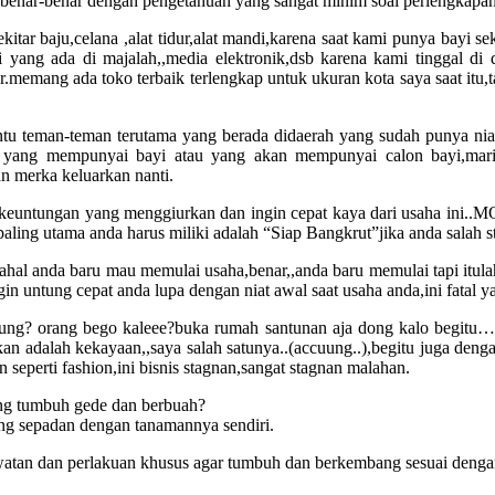
benar-benar dengan pengetahuan yang sangat minim soal perlengkapan 
itar baju,celana ,alat tidur,alat mandi,karena saat kami punya bayi seki
i yang ada di majalah,,media elektronik,dsb karena kami tinggal di
.memang ada toko terbaik terlengkap untuk ukuran kota saya saat itu,tap
ntu teman-teman terutama yang berada didaerah yang sudah punya niat
ang mempunyai bayi atau yang akan mempunyai calon bayi,mari
n merka keluarkan nanti.
 keuntungan yang menggiurkan dan ingin cepat kaya dari usaha ini.
aling utama anda harus miliki adalah “Siap Bangkrut”jika anda salah st
hal anda baru mau memulai usaha,benar,,anda baru memulai tapi itula
n untung cepat anda lupa dengan niat awal saat usaha anda,ini fatal ya
ung? orang bego kaleee?buka rumah santunan aja dong kalo begitu…be
ankan adalah kekayaan,,saya salah satunya..(accuung..),begitu juga den
seperti fashion,ini bisnis stagnan,sangat stagnan malahan.
ng tumbuh gede dan berbuah?
ng sepadan dengan tanamannya sendiri.
rawatan dan perlakuan khusus agar tumbuh dan berkembang sesuai dengan