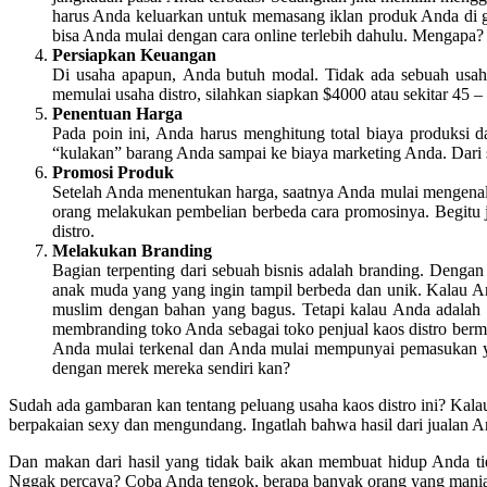
harus Anda keluarkan untuk memasang iklan produk Anda di go
bisa Anda mulai dengan cara online terlebih dahulu. Mengapa?
Persiapkan Keuangan
Di usaha apapun, Anda butuh modal. Tidak ada sebuah usaha
memulai usaha distro, silahkan siapkan $4000 atau sekitar 45 –
Penentuan Harga
Pada poin ini, Anda harus menghitung total biaya produksi d
“kulakan” barang Anda sampai ke biaya marketing Anda. Dari 
Promosi Produk
Setelah Anda menentukan harga, saatnya Anda mulai mengena
orang melakukan pembelian berbeda cara promosinya. Begitu j
distro.
Melakukan Branding
Bagian terpenting dari sebuah bisnis adalah branding. Dengan 
anak muda yang yang ingin tampil berbeda dan unik. Kalau An
muslim dengan bahan yang bagus. Tetapi kalau Anda adalah r
membranding toko Anda sebagai toko penjual kaos distro ber
Anda mulai terkenal dan Anda mulai mempunyai pemasukan ya
dengan merek mereka sendiri kan?
Sudah ada gambaran kan tentang peluang usaha kaos distro ini? Kala
berpakaian sexy dan mengundang. Ingatlah bahwa hasil dari jualan 
Dan makan dari hasil yang tidak baik akan membuat hidup Anda tida
Nggak percaya? Coba Anda tengok, berapa banyak orang yang mania