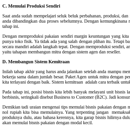
C. Memulai Produksi Sendiri
Saat anda sudah mempelajari seluk beluk perbahanan, produksi, dan
anda dibandingkan dua proses sebelumnya. Dengan kemungkinana ris
tahap ini.
Dengan memproduksi pakaian sendiri margin keuntungan yang kita 
punya toko fisik. Ya tidak ada yang salah dengan plihan itu. Tetap
secara mandiri adalah langkah tepat. Dengan memproduksi sendiri, a
yaitu tahapan membangun mitra dengan sistem agen dan reseller.
D. Membangun Sistem Kemitraan
Inilah tahap akhir yang harus anda jalankan setelah anda mampu memp
bekerja sama dalam jumlah besar. Paket Agen untuk mitra dengan pem
kita terlayani dengan baik. Sistem kemitraan adalah cara terbaik unt
Pada tahap ini, posisi bisnis kita lebih banyak melayani unit bisnis
berbisnis, seringkali disebut Business to Customer (B2C). Jadi konsu
Demikian tadi uraian mengenai tips memulai bisnis pakaian dengan m
nol rupiah kita bisa memulainya. Yang terpenting jangan memaksa
produknya dulu, atau bahasa kerennya, kita garap bisnis hilirnya du
akan memulai bisnis pakaian dengan modal kecil.