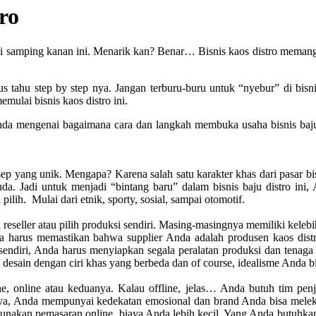
ro
di samping kanan ini. Menarik kan? Benar… Bisnis kaos distro meman
s tahu step by step nya. Jangan terburu-buru untuk “nyebur” di bisn
ulai bisnis kaos distro ini.
da mengenai bagaimana cara dan langkah membuka usaha bisnis baju di
ep yang unik. Mengapa? Karena salah satu karakter khas dari pasar b
da. Jadi untuk menjadi “bintang baru” dalam bisnis baju distro i
lih. Mulai dari etnik, sporty, sosial, sampai otomotif.
reseller atau pilih produksi sendiri. Masing-masingnya memiliki kelebi
a harus memastikan bahwa supplier Anda adalah produsen kaos distro 
endiri, Anda harus menyiapkan segala peralatan produksi dan tenaga ah
 desain dengan ciri khas yang berbeda dan of course, idealisme Anda 
ine, online atau keduanya. Kalau offline, jelas… Anda butuh tim pe
ya, Anda mempunyai kedekatan emosional dan brand Anda bisa melekat
unakan pemasaran online, biaya Anda lebih kecil. Yang Anda butuhka