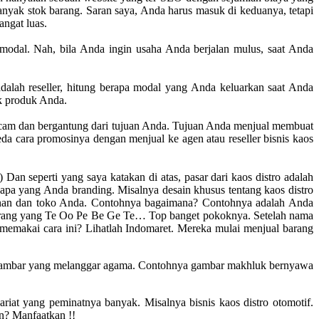
yak stok barang. Saran saya, Anda harus masuk di keduanya, tetapi
ngat luas.
odal. Nah, bila Anda ingin usaha Anda berjalan mulus, saat Anda
dalah reseller, hitung berapa modal yang Anda keluarkan saat Anda
k produk Anda.
cam dan bergantung dari tujuan Anda. Tujuan Anda menjual membuat
a cara promosinya dengan menjual ke agen atau reseller bisnis kaos
Dan seperti yang saya katakan di atas, pasar dari kaos distro adalah
apa yang Anda branding. Misalnya desain khusus tentang kaos distro
layanan dan toko Anda. Contohnya bagaimana? Contohnya adalah Anda
-barang yang Te Oo Pe Be Ge Te… Top banget pokoknya. Setelah nama
emakai cara ini? Lihatlah Indomaret. Mereka mulai menjual barang
mbar-gambar yang melanggar agama. Contohnya gambar makhluk bernyawa
riat yang peminatnya banyak. Misalnya bisnis kaos distro otomotif.
n? Manfaatkan !!