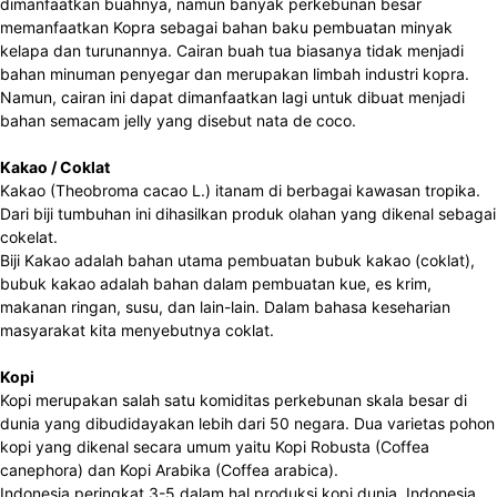
dimanfaatkan buahnya, namun banyak perkebunan besar
memanfaatkan Kopra sebagai bahan baku pembuatan minyak
kelapa dan turunannya. Cairan buah tua biasanya tidak menjadi
bahan minuman penyegar dan merupakan limbah industri kopra.
Namun, cairan ini dapat dimanfaatkan lagi untuk dibuat menjadi
bahan semacam jelly yang disebut nata de coco.
Kakao / Coklat
Kakao (Theobroma cacao L.) itanam di berbagai kawasan tropika.
Dari biji tumbuhan ini dihasilkan produk olahan yang dikenal sebagai
cokelat.
Biji Kakao adalah bahan utama pembuatan bubuk kakao (coklat),
bubuk kakao adalah bahan dalam pembuatan kue, es krim,
makanan ringan, susu, dan lain-lain. Dalam bahasa keseharian
masyarakat kita menyebutnya coklat.
Kopi
Kopi merupakan salah satu komiditas perkebunan skala besar di
dunia yang dibudidayakan lebih dari 50 negara. Dua varietas pohon
kopi yang dikenal secara umum yaitu Kopi Robusta (Coffea
canephora) dan Kopi Arabika (Coffea arabica).
Indonesia peringkat 3-5 dalam hal produksi kopi dunia. Indonesia