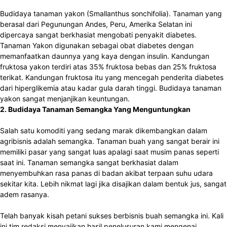
Budidaya tanaman yakon (Smallanthus sonchifolia). Tanaman yang
berasal dari Pegunungan Andes, Peru, Amerika Selatan ini
dipercaya sangat berkhasiat mengobati penyakit diabetes.
Tanaman Yakon digunakan sebagai obat diabetes dengan
memanfaatkan daunnya yang kaya dengan insulin. Kandungan
fruktosa yakon terdiri atas 35% fruktosa bebas dan 25% fruktosa
terikat. Kandungan fruktosa itu yang mencegah penderita diabetes
dari hiperglikemia atau kadar gula darah tinggi.
Budidaya tanaman
yakon sangat menjanjikan keuntungan.
2. Budidaya Tanaman Semangka Yang Menguntungkan
Salah satu komoditi yang sedang marak dikembangkan dalam
agribisnis adalah semangka. Tanaman buah yang sangat berair ini
memiliki pasar yang sangat luas apalagi saat musim panas seperti
saat ini. Tanaman semangka sangat berkhasiat dalam
menyembuhkan rasa panas di badan akibat terpaan suhu udara
sekitar kita. Lebih nikmat lagi jika disajikan dalam bentuk jus, sangat
adem rasanya.
Telah banyak kisah petani sukses berbisnis buah semangka ini. Kali
ini tim redaksi menyajikan hasil penelusuran kami mengenai