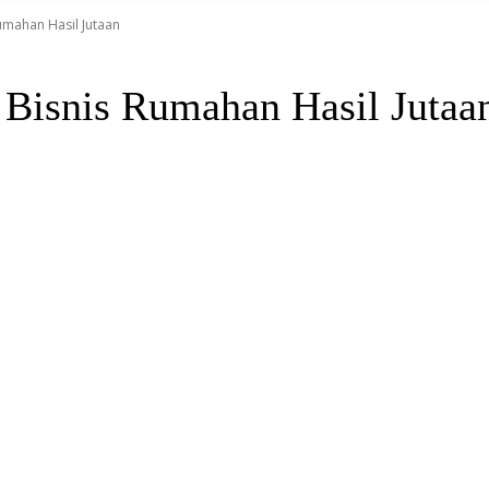
Rumahan Hasil Jutaan
 Bisnis Rumahan Hasil Jutaa
Distributor Resmi Magic Life Di Sorong
Slamet Harsono : 081218865