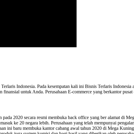
erlaris Indonesia. Pada kesempatan kali ini Bisnis Terlaris Indonesia
finansial untuk Anda. Perusahaan E-commerce yang berkantor pusat di 
n pada 2020 secara resmi membuka back office yang ber alamat di Me
dah masuk ke 20 negara lebih. Perusahaan yang telah mempunyai peng
haan ini baru membuka kantor cabang awal tahun 2020 di Mega Kuninga
produk juga system komisi dan bagi hasil yang diberikan oleh perusahaa