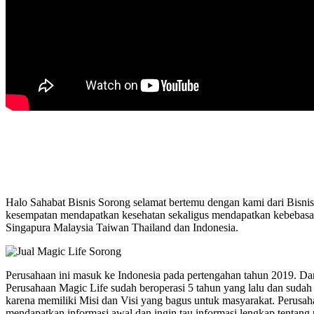
Halo Sahabat Bisnis Sorong selamat bertemu dengan kami dari Bisnis T
kesempatan mendapatkan kesehatan sekaligus mendapatkan kebebasan 
Singapura Malaysia Taiwan Thailand dan Indonesia.
Perusahaan ini masuk ke Indonesia pada pertengahan tahun 2019. Da
Perusahaan Magic Life sudah beroperasi 5 tahun yang lalu dan su
karena memiliki Misi dan Visi yang bagus untuk masyarakat. Perusa
mendapatkan informasi awal dan ingin tau informasi lengkap tentang 