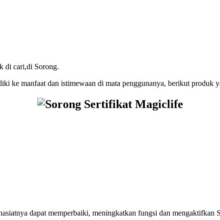
Produk Magic Life
Bermanfaat Nyata Tersedia Di 
 di cari,di Sorong.
iliki ke manfaat dan istimewaan di mata penggunanya, berikut produk y
khasiatnya dapat memperbaiki, meningkatkan fungsi dan mengaktifka