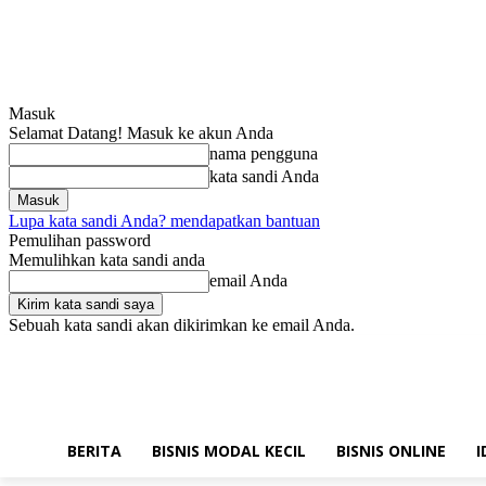
Masuk
Selamat Datang! Masuk ke akun Anda
nama pengguna
kata sandi Anda
Lupa kata sandi Anda? mendapatkan bantuan
Pemulihan password
Memulihkan kata sandi anda
email Anda
Sebuah kata sandi akan dikirimkan ke email Anda.
Kamis, Agustus 6, 2026
Masuk / Bergabung
Hubungi kami!
BERITA
BISNIS MODAL KECIL
BISNIS ONLINE
I