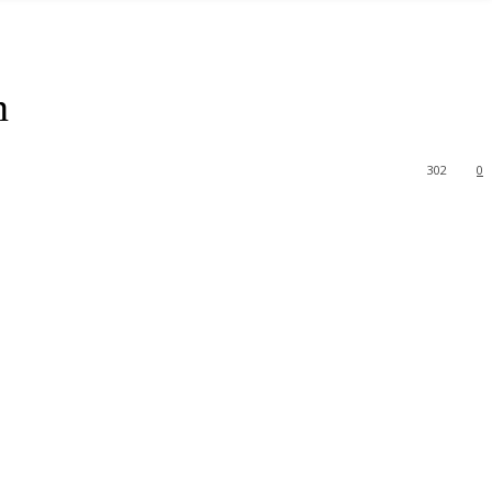
n
302
0
93